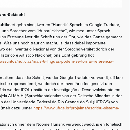
unsrückisch!
blikeert gebb sinn, iwer en “Hunsrik” Sproch im Google Tradutor,
e unn Sprecher vom “Hunsrückische”, wie mea unser Sproch
nn Erstaune iwer die Schrift unn der Oot, wie das Ganze gemacht
e. Was uns noch traurich macht, is, dass debei importante
wo der Inventário Nacional von der Sprochdiversitet dorich der
istórico e Artístico Nacional) ons Licht gebrung hot
r/assuntos/noticias/mais-6-linguas-podem-se-tornar-referencia-
 allem, dass die Schrift, wo der Google Tradutor verwendt, uff kee
ische representeert, wo dorich der Inventário festgesetzt unn
ntário wo der IPOL (Instituto de Investigação e Desenvolvimento em
rojekt ALMA-H (Sprochkontaktatlas von der Deitsche Minorias in der
 on der Universidade Federal do Rio Grande do Sul (UFRGS) von
s (meh dezu unner
https://www.ufrgs.br/projalma/escrithu-sistema-
aleatorisch unner dem Noome Hunsrik verwendt wedd, is en fonetisch