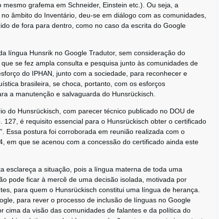
 mesmo grafema em Schneider, Einstein etc.). Ou seja, a
a, no âmbito do Inventário, deu-se em diálogo com as comunidades,
duzido de fora para dentro, como no caso da escrita do Google
, da língua Hunsrik no Google Tradutor, sem consideração do
 que se fez ampla consulta e pesquisa junto às comunidades de
esforço do IPHAN, junto com a sociedade, para reconhecer e
ística brasileira, se choca, portanto, com os esforços
ra a manutenção e salvaguarda do Hunsrückisch.
rio do Hunsrückisch, com parecer técnico publicado no DOU de
. 127, é requisito essencial para o Hunsrückisch obter o certificado
ira”. Essa postura foi corroborada em reunião realizada com o
4, em que se acenou com a concessão do certificado ainda este
a esclareça a situação, pois a língua materna de toda uma
ão pode ficar à mercê de uma decisão isolada, motivada por
ntes, para quem o Hunsrückisch constitui uma língua de herança.
oogle, para rever o processo de inclusão de línguas no Google
or cima da visão das comunidades de falantes e da política do