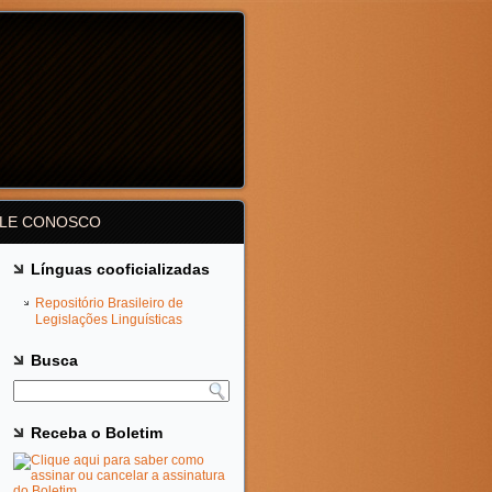
ALE CONOSCO
Línguas cooficializadas
Repositório Brasileiro de
Legislações Linguísticas
Busca
Receba o Boletim