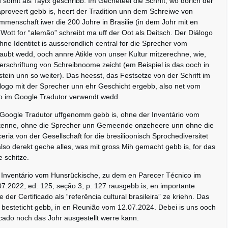
 somit als Taytx geschribb. Im Gecheteel die Schrift, wo dorich der
proveert gebb is, heert der Tradition unn dem Schreiwe von
menschaft iwer die 200 Johre in Brasilie (in dem Johr mit en
Wott for “alemão” schreibt ma uff der Oot als Deitsch. Der Diálogo
hne Identitet is ausserondlich central for die Sprecher vom
aubt wedd, ooch annre Atikle von unser Kultur mitzerechne, wie,
erschriftung von Schreibnoome zeicht (em Beispiel is das ooch in
tein unn so weiter). Das heesst, das Festsetze von der Schrift im
álogo mit der Sprecher unn ehr Geschicht ergebb, also net vom
 wo im Google Tradutor verwendt wedd.
 Google Tradutor uffgenomm gebb is, ohne der Inventário vom
rkenne, ohne die Sprecher unn Gemeende onzeheere unn ohne die
ia von der Gesellschaft for die bresilioonisch Sprochediversitet
also derekt geche alles, was mit gross Mih gemacht gebb is, for das
 schitze.
Inventário vom Hunsrückische, zu dem en Parecer Técnico im
07.2022, ed. 125, seção 3, p. 127 rausgebb is, en importante
 der Certificado als “referência cultural brasileira” ze kriehn. Das
besteticht gebb, in en Reunião vom 12.07.2024. Debei is uns ooch
icado noch das Johr ausgestellt werre kann.