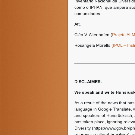
Inventário Nacional da Diversi
como o IPHAN, que ampara sua
comunidades.
Att.
Cléo V. Altenhofen (
Projeto ALM
Rosângela Morello
(IPOL – Inst
DISCLAIMER:
We speak and write Hunsrück
As a result of the news that has
language in Google Translate, w
and speakers of Hunsrückisch, a
has taken place, ignoring releva
Diversity (https://www.gov.br/i
referencia-cultural-brasileira), 