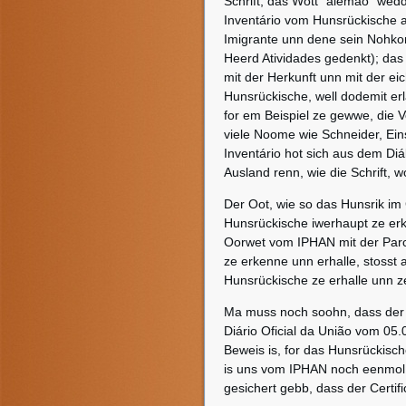
Schrift; das Wott “alemão” wedd
Inventário vom Hunsrückische a
Imigrante unn dene sein Nohkom
Heerd Atividades gedenkt); das 
mit der Herkunft unn mit der eic
Hunsrückische, well dodemit erl
for em Beispiel ze gewwe, die V
viele Noome wie Schneider, Eins
Inventário hot sich aus dem Di
Ausland renn, wie die Schrift,
Der Oot, wie so das Hunsrik im
Hunsrückische iwerhaupt ze e
Oorwet vom IPHAN mit der Parcer
ze erkenne unn erhalle, stosst 
Hunsrückische ze erhalle unn ze
Ma muss noch soohn, dass der 
Diário Oficial da União vom 05.
Beweis is, for das Hunsrückische
is uns vom IPHAN noch eenmol 
gesichert gebb, dass der Certif