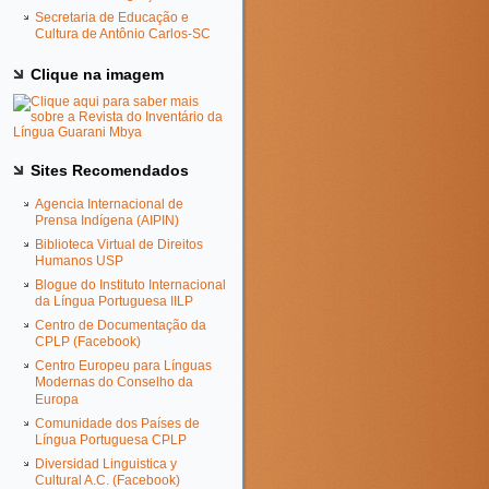
Secretaria de Educação e
Cultura de Antônio Carlos-SC
Clique na imagem
Sites Recomendados
Agencia Internacional de
Prensa Indígena (AIPIN)
Biblioteca Virtual de Direitos
Humanos USP
Blogue do Instituto Internacional
da Língua Portuguesa IILP
Centro de Documentação da
CPLP (Facebook)
Centro Europeu para Línguas
Modernas do Conselho da
Europa
Comunidade dos Países de
Língua Portuguesa CPLP
Diversidad Linguistica y
Cultural A.C. (Facebook)