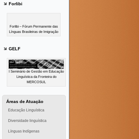
Forlibi
Forlibi – Fórum Permanente das
Línguas Brasileiras de Imigração
GELF
I Seminário de Gestão em Educação
Linguística da Fronteira do
MERCOSUL
Áreas de Atuação
Educação Linguística
Diversidade linguística
Línguas Indígenas