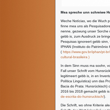
Mea spreche unn schreiwe H
Weche Notícias, wo die Wuch pu
finne mea uns als Pesquisador
nenne, gezwung unser Sorche u
gebb is, zum Ausdruck ze bring
Pesquisas ignoreert gebb sinn, 
IPHAN (Instituto do Patrimônio H
(
https://www.gov.br/iphan/pt-b
cultural-brasileira )
In dem Sinn muss ma soohn, vor
Fall unser Schrift vom Hunsrück
legitimeert gebb is, in en Inve
Política Linguística) unn das P
Bacia do Prata: Hunsrückisch)
2016 bis 2018 gemacht gebb i
de-escrita-do-hunsruckisch/
).
Die Schrift, wo ohne Kriterie 