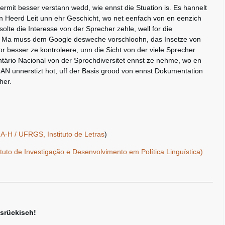
rmit besser verstann wedd, wie ennst die Stuation is. Es hannelt
n Heerd Leit unn ehr Geschicht, wo net eenfach von en eenzich
solte die Interesse von der Sprecher zehle, well for die
. Ma muss dem Google desweche vorschloohn, das Insetze von
 besser ze kontroleere, unn die Sicht von der viele Sprecher
ntário Nacional von der Sprochdiversitet ennst ze nehme, wo en
PHAN unnerstizt hot, uff der Basis grood von ennst Dokumentation
her.
A-H / UFRGS, Instituto de Letras
)
ituto de Investigação e Desenvolvimento em Política Linguística)
srückisch!