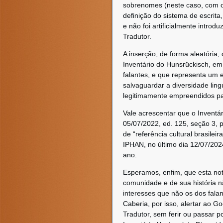
sobrenomes (neste caso, com o
definição do sistema de escrit
e não foi artificialmente intro
Tradutor.
A inserção, de forma aleatória
Inventário do Hunsrückisch, em
falantes, e que representa um 
salvaguardar a diversidade lingu
legitimamente empreendidos pa
Vale acrescentar que o Inventá
05/07/2022, ed. 125, seção 3, p
de “referência cultural brasile
IPHAN, no último dia 12/07/202
ano.
Esperamos, enfim, que esta not
comunidade e de sua história n
interesses que não os dos fala
Caberia, por isso, alertar ao G
Tradutor, sem ferir ou passar p