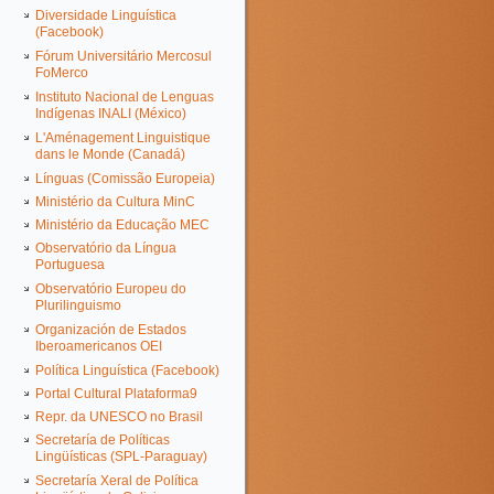
Diversidade Linguística
(Facebook)
Fórum Universitário Mercosul
FoMerco
Instituto Nacional de Lenguas
Indígenas INALI (México)
L'Aménagement Linguistique
dans le Monde (Canadá)
Línguas (Comissão Europeia)
Ministério da Cultura MinC
Ministério da Educação MEC
Observatório da Língua
Portuguesa
Observatório Europeu do
Plurilinguismo
Organización de Estados
Iberoamericanos OEI
Política Linguística (Facebook)
Portal Cultural Plataforma9
Repr. da UNESCO no Brasil
Secretaría de Políticas
Lingüísticas (SPL-Paraguay)
Secretaría Xeral de Política