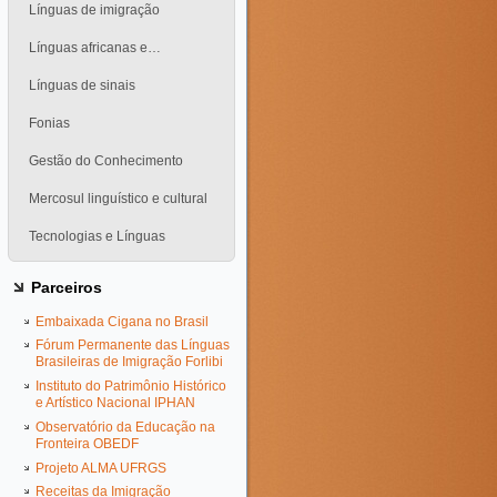
Línguas de imigração
Línguas africanas e…
Línguas de sinais
Fonias
Gestão do Conhecimento
Mercosul linguístico e cultural
Tecnologias e Línguas
Parceiros
Embaixada Cigana no Brasil
Fórum Permanente das Línguas
Brasileiras de Imigração Forlibi
Instituto do Patrimônio Histórico
e Artístico Nacional IPHAN
Observatório da Educação na
Fronteira OBEDF
Projeto ALMA UFRGS
Receitas da Imigração