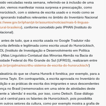
 sido veiculadas nesta semana, referindo-se à inclusão de uma
dutor, viemos manifestar nossa surpresa e preocupação, como
unsrückisch, com o sistema de escrita usado e o modo como se
 ignorando trabalhos relevantes no âmbito do Inventário Nacional
ps://www.gov.br/iphan/pt-br/assuntos/noticias/mais-6-linguas-
ural-brasileira
), conforme concebido pelo IPHAN (Instituto do
Nacional).
, antes de tudo, que a escrita usada no Google Tradutor não
rita definida e legitimada como escrita usual do Hunsrückisch,
OL (Instituto de Investigação e Desenvolvimento em Política
 (Atlas Linguístico-Contatual das Minorias Alemãs na Bacia do
rsidade Federal do Rio Grande do Sul (UFRGS), realizaram entre
gs.br/projalma/escrithu-sistema-de-escrita-do-hunsruckisch/
)
aleatória do que se chama Hunsrik é fonética; por exemplo, para a
forma Taytx. Em contrapartida, a escrita aprovada no Inventário do
dição e as práticas de escrita dos imigrantes e seus descendentes
ença no Brasil (rememorados em uma série de atividades deste
ente a ‘alemão’ é escrita, por isso, como Deitsch. Esse diálogo
al é central para os falantes de Hunsrückisch, pois possibilita
com outros setores da cultura, como por exemplo mostra a grafia de