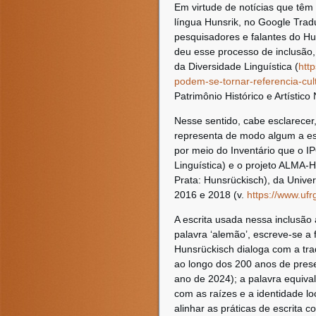
Em virtude de notícias que têm
língua Hunsrik, no Google Tra
pesquisadores e falantes do H
deu esse processo de inclusão,
da Diversidade Linguística (
htt
podem-se-tornar-referencia-cult
Patrimônio Histórico e Artístico 
Nesse sentido, cabe esclarecer
representa de modo algum a esc
por meio do Inventário que o IP
Linguística) e o projeto ALMA-H
Prata: Hunsrückisch), da Unive
2016 e 2018 (v.
https://www.ufr
A escrita usada nessa inclusão 
palavra ‘alemão’, escreve-se a 
Hunsrückisch dialoga com a tra
ao longo dos 200 anos de pres
ano de 2024); a palavra equival
com as raízes e a identidade loc
alinhar as práticas de escrita 