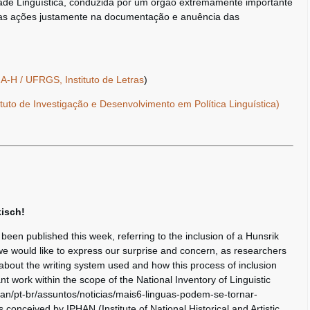
dade Linguística, conduzida por um órgão extremamente importante
s ações justamente na documentação e anuência das
A-H / UFRGS, Instituto de Letras
)
ituto de Investigação e Desenvolvimento em Política Linguística)
isch!
 been published this week, referring to the inclusion of a Hunsrik
e would like to express our surprise and concern, as researchers
bout the writing system used and how this process of inclusion
nt work within the scope of the National Inventory of Linguistic
phan/pt-br/assuntos/noticias/mais6-linguas-podem-se-tornar-
as conceived by IPHAN (Institute of National Historical and Artistic