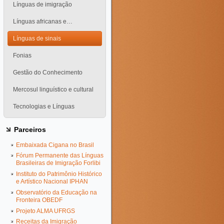
Línguas de imigração
Línguas africanas e…
Línguas de sinais
Fonias
Gestão do Conhecimento
Mercosul linguístico e cultural
Tecnologias e Línguas
Parceiros
Embaixada Cigana no Brasil
Fórum Permanente das Línguas
Brasileiras de Imigração Forlibi
Instituto do Patrimônio Histórico
e Artístico Nacional IPHAN
Observatório da Educação na
Fronteira OBEDF
Projeto ALMA UFRGS
Receitas da Imigração