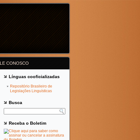
ALE CONOSCO
Línguas cooficializadas
Repositório Brasileiro de
Legislações Linguísticas
Busca
Receba o Boletim