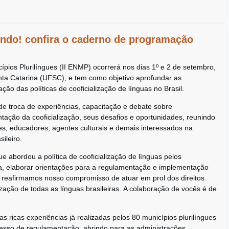
ando! confira o caderno de programação
ípios Plurilíngues (II ENMP) ocorrerá nos dias 1º e 2 de setembro,
ta Catarina (UFSC), e tem como objetivo aprofundar as
ão das políticas de cooficialização de línguas no Brasil.
e troca de experiências, capacitação e debate sobre
ação da cooficialização, seus desafios e oportunidades, reunindo
es, educadores, agentes culturais e demais interessados na
ileiro.
 abordou a política de cooficialização de línguas pelos
a, elaborar orientações para a regulamentação e implementação
 reafirmamos nosso compromisso de atuar em prol dos direitos
rização de todas as línguas brasileiras. A colaboração de vocês é de
as ricas experiências já realizadas pelos 80 municípios plurilíngues
cesso de regulamentação, abrindo para as administrações