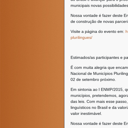
municipais novas possibilidades
Nossa vontade é fazer deste E
de construção de novas parceri
Visite a página do evento em:
h
plurilingues/
Estimados/as participantes e pa
É com muita alegria que encam
Nacional de Municípios Plurilin
02 de setembro próximo.
Em sintonia ao I ENMP/2015, que
municípios, pretendemos, agor
das leis. Com mais esse passo,
linguísticos no Brasil e da valo
valor inestimável.
Nossa vontade é fazer deste E