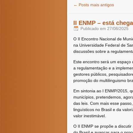
←
Posts mais antigos
II ENMP – está cheg
Publicado em
27/08/2025
O II Encontro Nacional de Munic
na Universidade Federal de San
discussões sobre a regulamentaç
Este encontro será um espaço d
a regulamentação e a implement
gestores públicos, pesquisador
promoção do multilinguismo bras
Em sintonia ao I ENMP/2015, que
municípios, pretendemos, agor
das leis. Com mais esse passo,
linguísticos no Brasil e da valo
valor inestimável.
O II ENMP se propõe a discutir 
do Brasil e avançar para o pro