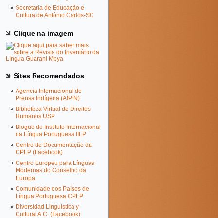
Secretaria de Educação e
Cultura de Antônio Carlos-SC
Clique na imagem
Sites Recomendados
Agencia Internacional de
Prensa Indígena (AIPIN)
Biblioteca Virtual de Direitos
Humanos USP
Blogue do Instituto Internacional
da Língua Portuguesa IILP
Centro de Documentação da
CPLP (Facebook)
Centro Europeu para Línguas
Modernas do Conselho da
Europa
Comunidade dos Países de
Língua Portuguesa CPLP
Diversidad Linguistica y
Cultural A.C. (Facebook)