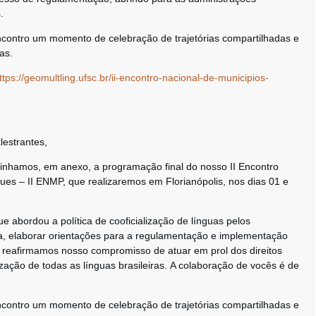
.
ncontro um momento de celebração de trajetórias compartilhadas e
as.
ttps://geomultling.ufsc.br/ii-encontro-nacional-de-municipios-
lestrantes,
inhamos, em anexo, a programação final do nosso II Encontro
gues – II ENMP, que realizaremos em Florianópolis, nos dias 01 e
 abordou a política de cooficialização de línguas pelos
a, elaborar orientações para a regulamentação e implementação
 reafirmamos nosso compromisso de atuar em prol dos direitos
rização de todas as línguas brasileiras. A colaboração de vocês é de
ncontro um momento de celebração de trajetórias compartilhadas e