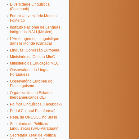
Diversidade Linguística
(Facebook)
Fórum Universitário Mercosul
FoMerco
Instituto Nacional de Lenguas
Indígenas INALI (México)
L'Aménagement Linguistique
dans le Monde (Canadá)
Línguas (Comissão Europeia)
Ministério da Cultura MinC
Ministério da Educação MEC
Observatório da Língua
Portuguesa
Observatório Europeu do
Plurilinguismo
Organización de Estados
Iberoamericanos OEI
Política Linguística (Facebook)
Portal Cultural Plataforma9
Repr. da UNESCO no Brasil
Secretaría de Políticas
Lingüísticas (SPL-Paraguay)
Secretaría Xeral de Política