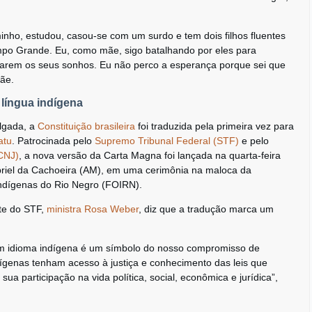
minho, estudou, casou-se com um surdo e tem dois filhos fluentes
po Grande. Eu, como mãe, sigo batalhando por eles para
zarem os seus sonhos. Eu não perco a esperança porque sei que
mãe.
 língua indígena
ulgada, a
Constituição brasileira
foi traduzida pela primeira vez para
atu
. Patrocinada pelo
Supremo Tribunal Federal (STF)
e pelo
(CNJ)
, a nova versão da Carta Magna foi lançada na quarta-feira
briel da Cachoeira (AM), em uma cerimônia na maloca da
ndígenas do Rio Negro (FOIRN).
te do STF,
ministra Rosa Weber
, diz que a tradução marca um
 um idioma indígena é um símbolo do nosso compromisso de
dígenas tenham acesso à justiça e conhecimento das leis que
ua participação na vida política, social, econômica e jurídica”,