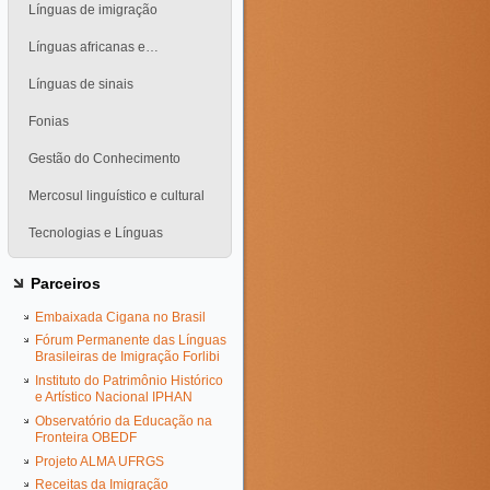
Línguas de imigração
Línguas africanas e…
Línguas de sinais
Fonias
Gestão do Conhecimento
Mercosul linguístico e cultural
Tecnologias e Línguas
Parceiros
Embaixada Cigana no Brasil
Fórum Permanente das Línguas
Brasileiras de Imigração Forlibi
Instituto do Patrimônio Histórico
e Artístico Nacional IPHAN
Observatório da Educação na
Fronteira OBEDF
Projeto ALMA UFRGS
Receitas da Imigração