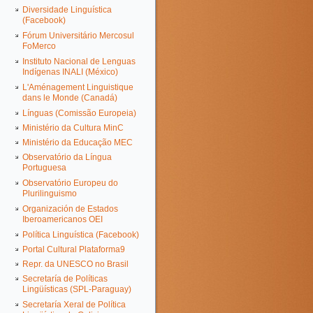
Diversidade Linguística
(Facebook)
Fórum Universitário Mercosul
FoMerco
Instituto Nacional de Lenguas
Indígenas INALI (México)
L'Aménagement Linguistique
dans le Monde (Canadá)
Línguas (Comissão Europeia)
Ministério da Cultura MinC
Ministério da Educação MEC
Observatório da Língua
Portuguesa
Observatório Europeu do
Plurilinguismo
Organización de Estados
Iberoamericanos OEI
Política Linguística (Facebook)
Portal Cultural Plataforma9
Repr. da UNESCO no Brasil
Secretaría de Políticas
Lingüísticas (SPL-Paraguay)
Secretaría Xeral de Política