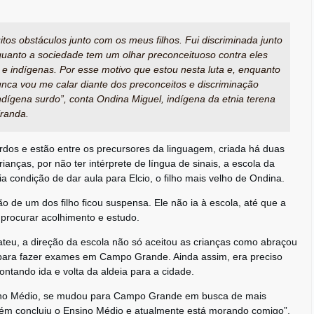
itos obstáculos junto com os meus filhos. Fui discriminada junto
quanto a sociedade tem um olhar preconceituoso contra eles
e indígenas. Por esse motivo que estou nesta luta e, enquanto
nunca vou me calar diante dos preconceitos e discriminação
ndígena surdo”, conta Ondina Miguel, indígena da etnia terena
randa.
urdos e estão entre os precursores da linguagem, criada há duas
nças, por não ter intérprete de língua de sinais, a escola da
 condição de dar aula para Elcio, o filho mais velho de Ondina.
 de um dos filho ficou suspensa. Ele não ia à escola, até que a
a procurar acolhimento e estudo.
ateu, a direção da escola não só aceitou as crianças como abraçou
e para fazer exames em Campo Grande. Ainda assim, era preciso
ontando ida e volta da aldeia para a cidade.
nsino Médio, se mudou para Campo Grande em busca de mais
ém concluiu o Ensino Médio e atualmente está morando comigo”,