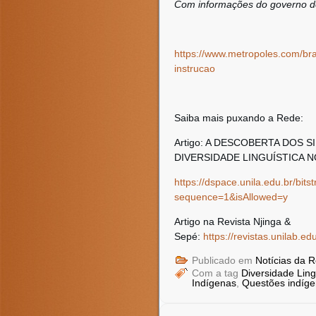
Com informações do governo d
https://www.metropoles.com/bra
instrucao
Saiba mais puxando a Rede:
Artigo: A DESCOBERTA DOS 
DIVERSIDADE LINGUÍSTICA N
https://dspace.unila.edu.br/b
sequence=1&isAllowed=y
Artigo na Revista Njinga &
Sepé:
https://revistas.unilab.e
Publicado em
Notícias da 
Com a tag
Diversidade Lingu
Indígenas
,
Questões indíg