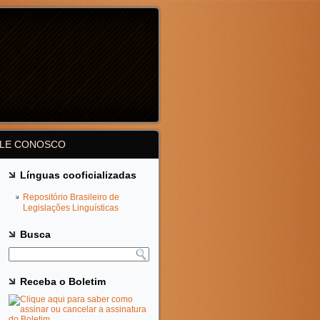
ALE CONOSCO
Línguas cooficializadas
Repositório Brasileiro de
Legislações Linguísticas
Busca
Receba o Boletim