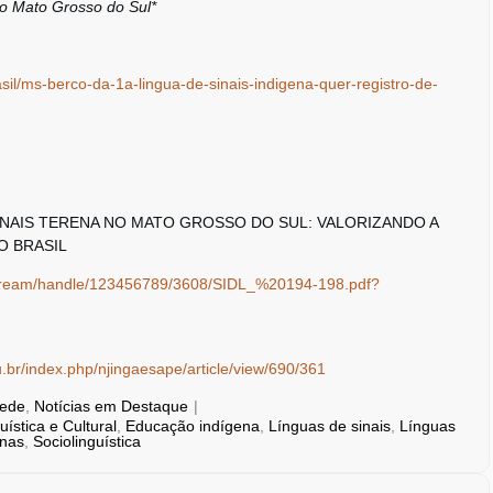
o Mato Grosso do Sul*
sil/ms-berco-da-1a-lingua-de-sinais-indigena-quer-registro-de-
SINAIS TERENA NO MATO GROSSO DO SUL: VALORIZANDO A
O BRASIL
itstream/handle/123456789/3608/SIDL_%20194-198.pdf?
du.br/index.php/njingaesape/article/view/690/361
Rede
,
Notícias em Destaque
|
ística e Cultural
,
Educação indígena
,
Línguas de sinais
,
Línguas
enas
,
Sociolinguística