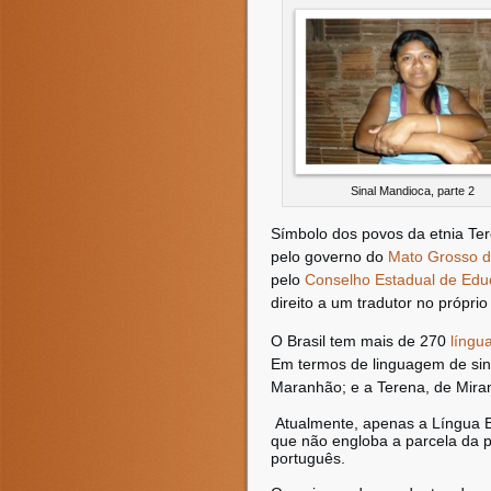
Sinal Mandioca, parte 2
Símbolo dos povos da etnia Ter
pelo governo do
Mato Grosso d
pelo
Conselho Estadual de Ed
direito a um tradutor no própri
O Brasil tem mais de 270
língu
Em termos de linguagem de sina
Maranhão; e a Terena, de Mirand
Atualmente, apenas a Língua Bra
que não engloba a parcela da p
português.