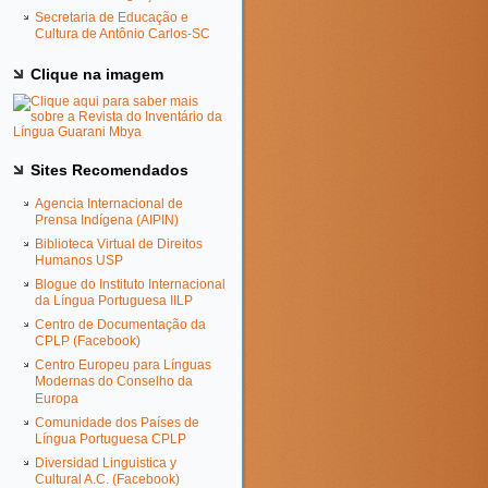
Secretaria de Educação e
Cultura de Antônio Carlos-SC
Clique na imagem
Sites Recomendados
Agencia Internacional de
Prensa Indígena (AIPIN)
Biblioteca Virtual de Direitos
Humanos USP
Blogue do Instituto Internacional
da Língua Portuguesa IILP
Centro de Documentação da
CPLP (Facebook)
Centro Europeu para Línguas
Modernas do Conselho da
Europa
Comunidade dos Países de
Língua Portuguesa CPLP
Diversidad Linguistica y
Cultural A.C. (Facebook)