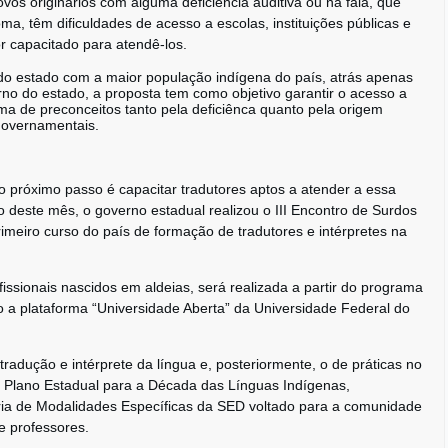
os originários com alguma deficiência auditiva ou na fala, que
a, têm dificuldades de acesso a escolas, instituições públicas e
or capacitado para atendê-los.
o estado com a maior população indígena do país, atrás apenas
o do estado, a proposta tem como objetivo garantir o acesso a
ima de preconceitos tanto pela deficiênca quanto pela origem
 governamentais.
 o próximo passo é capacitar tradutores aptos a atender a essa
cio deste mês, o governo estadual realizou o III Encontro de Surdos
imeiro curso do país de formação de tradutores e intérpretes na
fissionais nascidos em aldeias, será realizada a partir do programa
 a plataforma “Universidade Aberta” da Universidade Federal do
 tradução e intérprete da língua e, posteriormente, o de práticas no
o Plano Estadual para a Década das Línguas Indígenas,
ia de Modalidades Específicas da SED voltado para a comunidade
e professores.