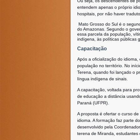
Ou seja, os descendentes de pov
entendem apenas o próprio idiom
hospitais, por não haver tradut
Mato Grosso do Sul é o segund
do Amazonas. Segundo o govern
essa parcela da população, vít
indígena, às políticas públicas
Capacitação
Após a oficialização do idioma,
população no território. No iní
Terena, quando foi lançado o pr
língua indígena de sinais.
A capacitação, voltada para pro
de educação a distância usando
Paraná (UFPR).
A proposta é ofertar o curso de
idioma. A formação faz parte d
desenvolvido pela Coordenador
terena de Miranda, estudantes 