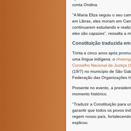
conta Ondina.
“A Maria Eliza seguiu o seu ca
em Libras, eles moram em Cam
continuarem estudando e reali
eles são capazes”, ressalta a 
Constituição traduzida em
Trinta e cinco anos após prom
uma língua indígena: o
nheeng
Conselho Nacional de Justiça 
(19/7) no município de São Ga
Federação das Organizações I
Presente no evento, a presiden
momento histórico.
“Traduzir a Constituição para
garantir que todos os povos in
regem nosso país, fortalecendo s
explicou.