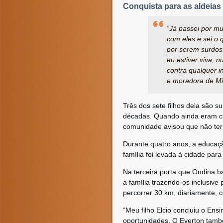
Conquista para as aldeias
“Já passei por mu
com eles e sei o 
por serem surdos 
eu estiver viva, 
contra qualquer i
e moradora de Mi
Três dos sete filhos dela são s
décadas. Quando ainda eram cria
comunidade avisou que não teria
Durante quatro anos, a educação
família foi levada à cidade par
Na terceira porta que Ondina b
a família trazendo-os inclusiv
percorrer 30 km, diariamente, c
“Meu filho Elcio concluiu o E
oportunidades. O Everton tamb