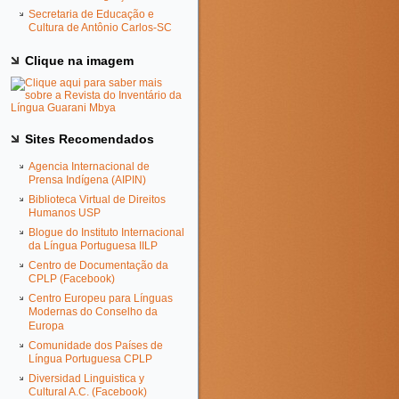
Secretaria de Educação e
Cultura de Antônio Carlos-SC
Clique na imagem
Sites Recomendados
Agencia Internacional de
Prensa Indígena (AIPIN)
Biblioteca Virtual de Direitos
Humanos USP
Blogue do Instituto Internacional
da Língua Portuguesa IILP
Centro de Documentação da
CPLP (Facebook)
Centro Europeu para Línguas
Modernas do Conselho da
Europa
Comunidade dos Países de
Língua Portuguesa CPLP
Diversidad Linguistica y
Cultural A.C. (Facebook)