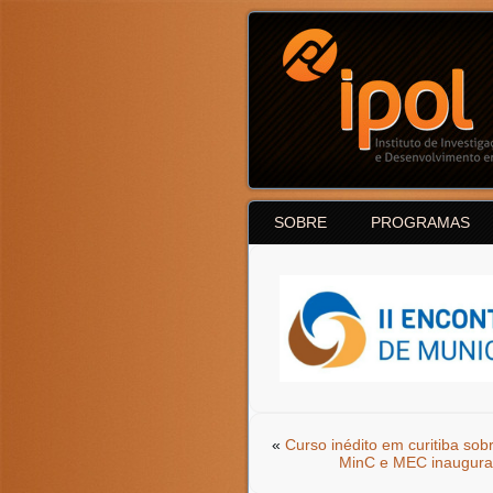
SOBRE
PROGRAMAS
«
Curso inédito em curitiba sobr
MinC e MEC inauguram