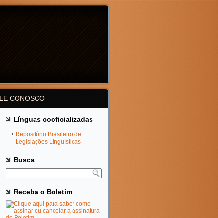
ALE CONOSCO
Línguas cooficializadas
Repositório Brasileiro de
Legislações Linguísticas
Busca
Receba o Boletim