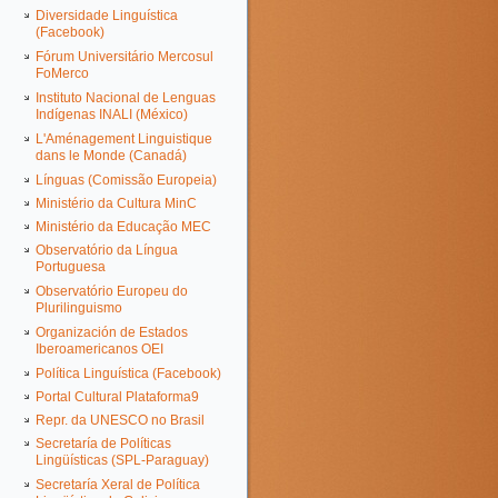
Diversidade Linguística
(Facebook)
Fórum Universitário Mercosul
FoMerco
Instituto Nacional de Lenguas
Indígenas INALI (México)
L'Aménagement Linguistique
dans le Monde (Canadá)
Línguas (Comissão Europeia)
Ministério da Cultura MinC
Ministério da Educação MEC
Observatório da Língua
Portuguesa
Observatório Europeu do
Plurilinguismo
Organización de Estados
Iberoamericanos OEI
Política Linguística (Facebook)
Portal Cultural Plataforma9
Repr. da UNESCO no Brasil
Secretaría de Políticas
Lingüísticas (SPL-Paraguay)
Secretaría Xeral de Política