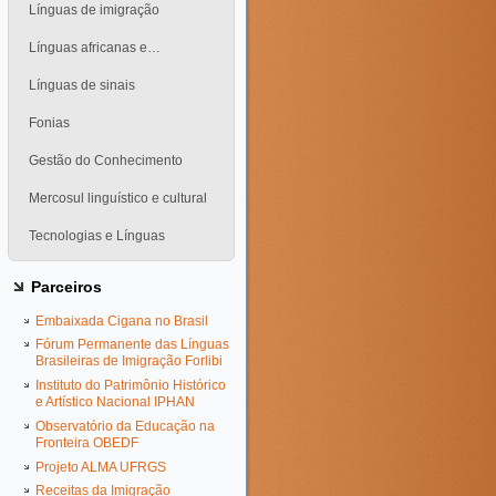
Línguas de imigração
Línguas africanas e…
Línguas de sinais
Fonias
Gestão do Conhecimento
Mercosul linguístico e cultural
Tecnologias e Línguas
Parceiros
Embaixada Cigana no Brasil
Fórum Permanente das Línguas
Brasileiras de Imigração Forlibi
Instituto do Patrimônio Histórico
e Artístico Nacional IPHAN
Observatório da Educação na
Fronteira OBEDF
Projeto ALMA UFRGS
Receitas da Imigração