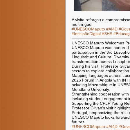
A visita reforçou o compromisso
multilingue.
#UNESCOMaputo
#AI4D
#Gove
#InclusãoDigital
#SHS
#Educaç
——————————————
UNESCO Maputo Welcomes Profe
UNESCO Maputo was honored to h
participation in the 3rd Lusoph
Linguistic and Cultural Diversity
transformation across Lusophon
During his visit, Professor Gi
sectors to explore collaboration 
Mapping languages across Lusoph
2026 Forum in Angola with INTI
ncluding Mozambique in UNESCO’
Mondlane University.
Strengthening cooperation with
including student engagement in 
Supporting the CPLP Young Res
Professor Gilvan’s visit highlig
Portugal, emphasizing the role 
UNESCO Maputo looks forward to 
futures.
#UNESCOMaputo
#AI4D
#Gove