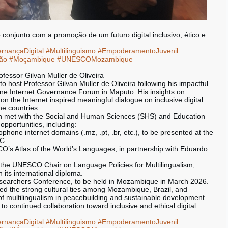
 conjunto com a promoção de um futuro digital inclusivo, ético e
rnançaDigital
#Multilinguismo
#EmpoderamentoJuvenil
ão
#Moçambique
#UNESCOMozambique
————————–
ssor Gilvan Muller de Oliveira
ost Professor Gilvan Muller de Oliveira following his impactful
one Internet Governance Forum in Maputo. His insights on
 on the Internet inspired meaningful dialogue on inclusive digital
e countries.
lvan met with the Social and Human Sciences (SHS) and Education
opportunities, including:
one internet domains (.mz, .pt, .br, etc.), to be presented at the
C.
s Atlas of the World’s Languages, in partnership with Eduardo
 the UNESCO Chair on Language Policies for Multilingualism,
its international diploma.
earchers Conference, to be held in Mozambique in March 2026.
hted the strong cultural ties among Mozambique, Brazil, and
of multilingualism in peacebuilding and sustainable development.
continued collaboration toward inclusive and ethical digital
rnançaDigital
#Multilinguismo
#EmpoderamentoJuvenil