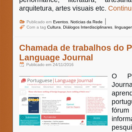
arquitetura, artes visuais etc.
Continu
|
Publicado em
Eventos
,
Notícias da Rede
Com a tag
Cultura
,
Díálogos Interdisciplinares
,
linguage
Chamada de trabalhos do 
Language Journal
Publicado em
24/11/2016
O Po
Journ
apre
portu
fórum 
infor
pesq