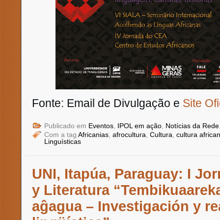
Fonte: Email de Divulgação e
Site Ofi
Publicado em
Eventos
,
IPOL em ação
,
Notícias da Rede
Com a tag
Africanias
,
afrocultura
,
Cultura
,
cultura africa
Linguísticas
UNI, Itapúa, Paraguay: I J
y Literatura “Tembikuaarek
aĝagua – Investigación y re