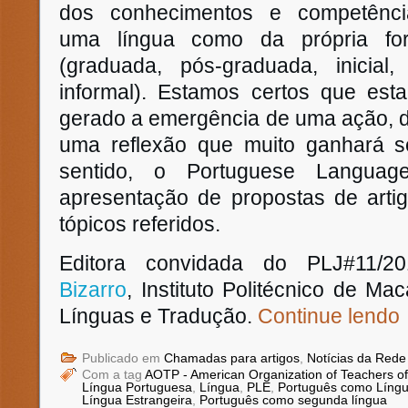
dos conhecimentos e competênc
uma língua como da própria fo
(graduada, pós-graduada, inicial, 
informal). Estamos certos que esta
gerado a emergência de uma ação, d
uma reflexão que muito ganhará se
sentido, o Portuguese Languag
apresentação de propostas de artig
tópicos referidos.
Editora convidada do PLJ#11/2
Bizarro
, Instituto Politécnico de Ma
Línguas e Tradução.
Continue lendo
Publicado em
Chamadas para artigos
,
Notícias da Rede
Com a tag
AOTP - American Organization of Teachers o
Língua Portuguesa
,
Língua
,
PLE
,
Português como Líng
Língua Estrangeira
,
Português como segunda língua