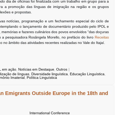
o dia de oficinas foi finalizada com um trabalho em grupo para a
ra a promoção das línguas de imigração na região e os grupos
flexões e propostas.
vas notícias, programação e um fechamento especial do ciclo de
ontemplando o lançamento de documentário produzido pelo IPOL e
, memórias e fazeres culinários dos povos envolvidos “das doçuras
u a pesquisadora Rosângela Morello, no prefácio do livro
Receitas
 no âmbito das atividades recentes realizadas no Vale do Itajaí.
L em ação
,
Notícias em Destaque
,
Outros
|
lização de línguas
,
Diversidade linguística
,
Educação Linguística
,
imônio Imaterial
,
Política Linguística
n Emigrants Outside Europe in the 18th and
International Conference