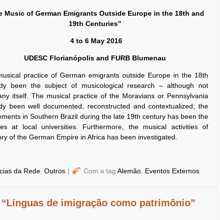
e Music of German Emigrants Outside Europe in the 18th and
19th Centuries”
4 to 6 May 2016
UDESC Florianópolis and FURB Blumenau
usical practice of German emigrants outside Europe in the 18th
dy been the subject of musicological research – although not
any itself. The musical practice of the Moravians or Pennsylvania
dy been well documented, reconstructed and contextualized; the
lements in Southern Brazil during the late 19th century has been the
s at local universities. Furthermore, the musical activities of
tory of the German Empire in Africa has been investigated.
ícias da Rede
,
Outros
|
Com a tag
Alemão
,
Eventos Externos
o “Línguas de imigração como patrimônio”