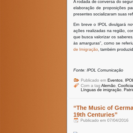
A rodada de conversa do segund
elaboração de proposições pa
presentes socializaram suas re
Em breve o IPOL divulgará no
ações realizadas na região, c
que busca valorizar os saberes
às amarguras”, como se referi
de Imigração
, também produzido
Fonte: IPOL Comunicação
Publicado em
Eventos
,
IPO
Com a tag
Alemão
,
Cooficia
Línguas de imigração
,
Patr
“The Music of Germa
19th Centuries”
Publicado em
07/04/2016