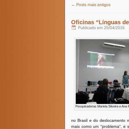
←
Posts mais antigos
Oficinas “Línguas d
Publicado em
25/04/2016
Pesquisadoras Mariela Silveira e Ana P
no Brasil e do deslocamento 
mais como um “problema”, e s