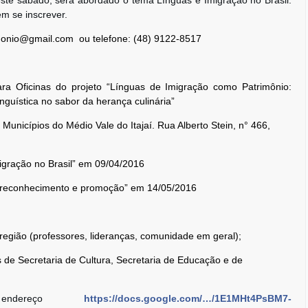
este sábado, será abordado o tema Línguas e Imigração no Brasil.
em se inscrever.
imonio@gmail.com ou telefone: (48) 9122-8517
para Oficinas do projeto “Línguas de Imigração como Patrimônio:
nguística no sabor da herança culinária”
unicípios do Médio Vale do Itajaí. Rua Alberto Stein, n° 466,
migração no Brasil” em 09/04/2016
de reconhecimento e promoção” em 14/05/2016
gião (professores, lideranças, comunidade em geral);
s de Secretaria de Cultura, Secretaria de Educação e de
ndereço
https://docs.google.com/…/1E1MHt4PsBM7-