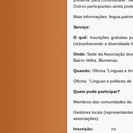
presente para continuidade. N
Outros participantes ainda pod
Mais informações: lingua.patr
Serviço:
O quê:
Inscrições gratuitas 
(re)conhecendo a diversidade li
Onde:
Sede da Associação dos M
Bairro Velha, Blumenau
Quando:
Oficina “Línguas e I
Oficina “Línguas e políticas 
Quem pode participar?
Membros das comunidades da re
Gestores locais (representante
associações);
Inscrição:
no e