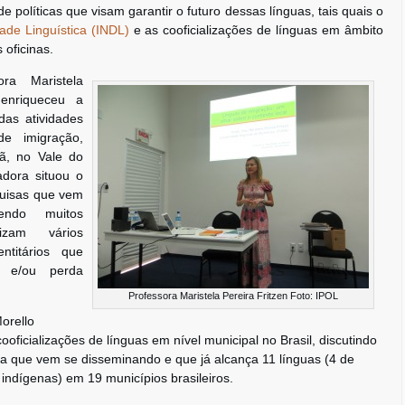
 políticas que visam garantir o futuro dessas línguas, tais quais o
ade Linguística (INDL)
e as cooficializações de línguas em âmbito
 oficinas.
ra Maristela
enriqueceu a
das atividades
e imigração,
ã, no Vale do
adora situou o
quisas que vem
zendo muitos
izam vários
ntitários que
o e/ou perda
Professora Maristela Pereira Fritzen Foto: IPOL
orello
ficializações de línguas em nível municipal no Brasil, discutindo
ica que vem se disseminando e que já alcança 11 línguas (4 de
indígenas) em 19 municípios brasileiros.