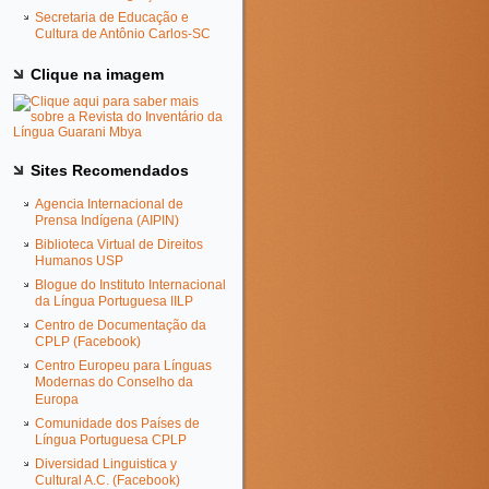
Secretaria de Educação e
Cultura de Antônio Carlos-SC
Clique na imagem
Sites Recomendados
Agencia Internacional de
Prensa Indígena (AIPIN)
Biblioteca Virtual de Direitos
Humanos USP
Blogue do Instituto Internacional
da Língua Portuguesa IILP
Centro de Documentação da
CPLP (Facebook)
Centro Europeu para Línguas
Modernas do Conselho da
Europa
Comunidade dos Países de
Língua Portuguesa CPLP
Diversidad Linguistica y
Cultural A.C. (Facebook)