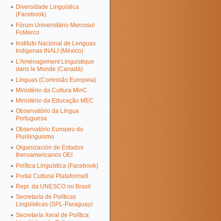
Diversidade Linguística
(Facebook)
Fórum Universitário Mercosul
FoMerco
Instituto Nacional de Lenguas
Indígenas INALI (México)
L'Aménagement Linguistique
dans le Monde (Canadá)
Línguas (Comissão Europeia)
Ministério da Cultura MinC
Ministério da Educação MEC
Observatório da Língua
Portuguesa
Observatório Europeu do
Plurilinguismo
Organización de Estados
Iberoamericanos OEI
Política Linguística (Facebook)
Portal Cultural Plataforma9
Repr. da UNESCO no Brasil
Secretaría de Políticas
Lingüísticas (SPL-Paraguay)
Secretaría Xeral de Política