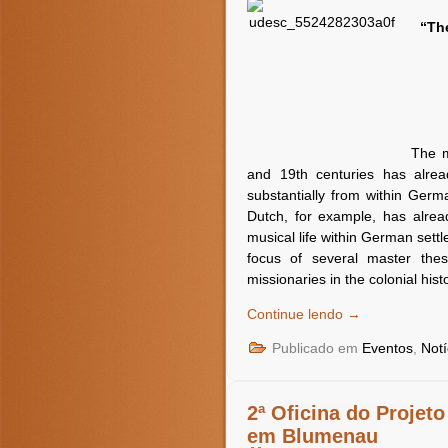
“Th
The m
and 19th centuries has alrea
substantially from within Germ
Dutch, for example, has alrea
musical life within German sett
focus of several master these
missionaries in the colonial his
Continue lendo
→
Publicado em
Eventos
,
Not
2ª Oficina do Projet
em Blumenau