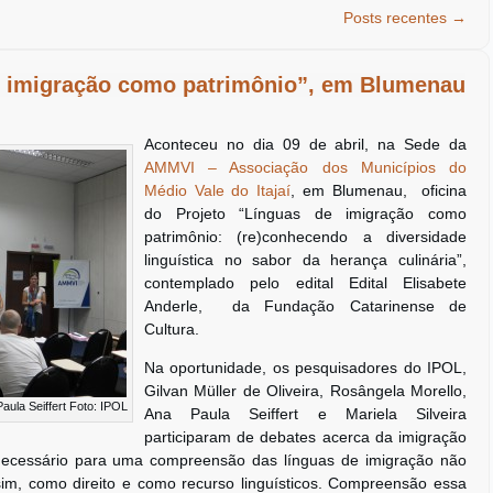
Posts recentes
→
e imigração como patrimônio”, em Blumenau
Aconteceu no dia 09 de abril, na Sede da
AMMVI – Associação dos Municípios do
Médio Vale do Itajaí
, em Blumenau, oficina
do Projeto “Línguas de imigração como
patrimônio: (re)conhecendo a diversidade
linguística no sabor da herança culinária”,
contemplado pelo edital Edital Elisabete
Anderle, da Fundação Catarinense de
Cultura.
Na oportunidade, os pesquisadores do IPOL,
Gilvan Müller de Oliveira, Rosângela Morello,
aula Seiffert Foto: IPOL
Ana Paula Seiffert e Mariela Silveira
participaram de debates acerca da imigração
necessário para uma compreensão das línguas de imigração não
im, como direito e como recurso linguísticos. Compreensão essa