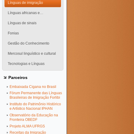
Línguas de imigração
Línguas africanas e…
Línguas de sinais
Fonias
Gestão do Conhecimento
Mercosul linguístico e cultural
Tecnologias e Línguas
Parceiros
Embaixada Cigana no Brasil
Fórum Permanente das Línguas
Brasileiras de Imigração Forlibi
Instituto do Patrimônio Histórico
e Artístico Nacional IPHAN
Observatório da Educação na
Fronteira OBEDF
Projeto ALMA UFRGS
Receitas da Imigração