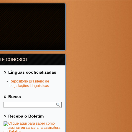
ALE CONOSCO
Línguas cooficializadas
Repositório Brasileiro de
Legislações Linguísticas
Busca
Receba o Boletim