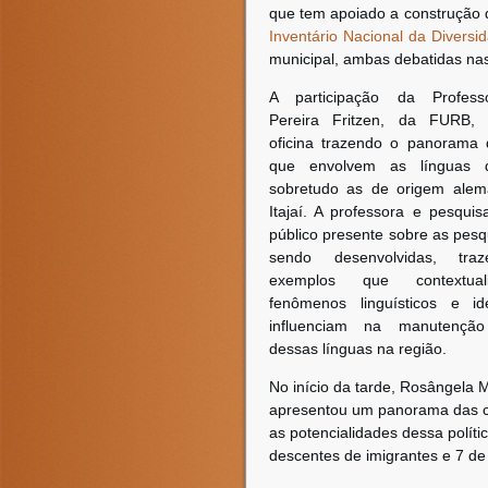
que tem apoiado a construção de
Inventário Nacional da Diversid
municipal, ambas debatidas nas
A participação da Professo
Pereira Fritzen, da FURB, 
oficina trazendo o panorama 
que envolvem as línguas d
sobretudo as de origem alem
Itajaí. A professora e pesquis
público presente sobre as pes
sendo desenvolvidas, tra
exemplos que contextual
fenômenos linguísticos e ide
influenciam na manutençã
dessas línguas na região.
No início da tarde, Rosângela M
apresentou um panorama das coo
as potencialidades dessa polít
descentes de imigrantes e 7 de 