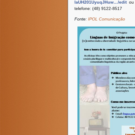
laUH201UyuqJHuw…/edit
ou 
telefone: (48) 9122-8517
Fonte:
IPOL Comunicação