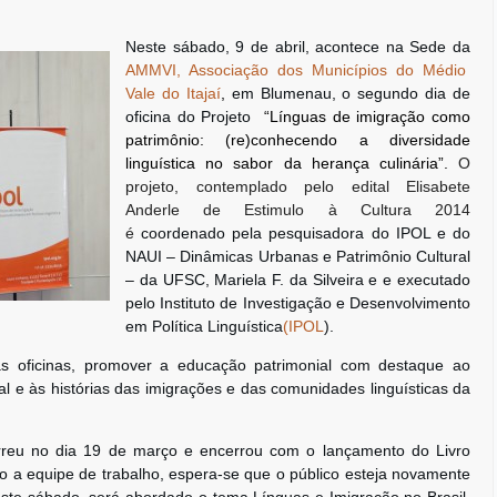
Neste sábado, 9 de abril, acontece na Sede da
AMMVI,
Associação dos Municípios do Médio
Vale do Itajaí
,
em Blumenau, o segundo dia de
oficina do Projeto
“Línguas de imigração como
patrimônio: (re)conhecendo a diversidade
linguística no sabor da herança culinária”.
O
projeto, contemplado pelo edital Elisabete
Anderle de Estimulo à Cultura 2014
é
coordenado pela pesquisadora do IPOL e do
NAUI – Dinâmicas Urbanas e Patrimônio Cultural
– da UFSC, Mariela F. da Silveira e e executado
pelo
Instituto de Investigação e Desenvolvimento
em Política Linguística
(
IPOL
).
das oficinas, promover a educação patrimonial com destaque ao
ural e às histórias das imigrações e das comunidades linguísticas da
correu no dia 19 de março e encerrou com o lançamento do Livro
o a equipe de trabalho, espera-se que o público esteja novamente