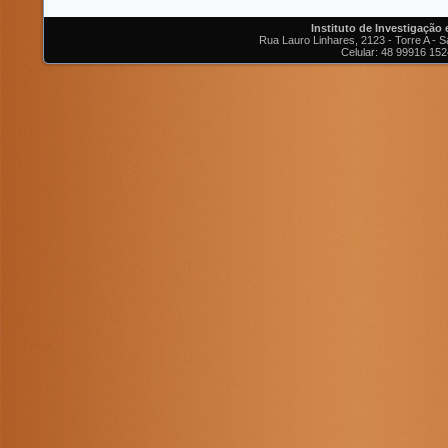
Instituto de Investigação
Rua Lauro Linhares, 2123 - Torre A - Sa
Celular: 48 99916 152