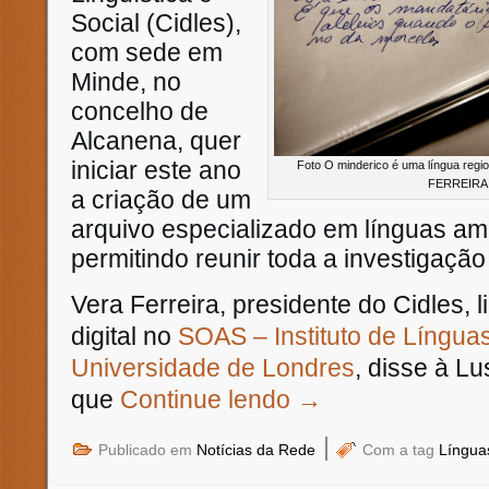
Social (Cidles),
com sede em
Minde, no
concelho de
Alcanena, quer
iniciar este ano
Foto O minderico é uma língua regi
FERREIRA
a criação de um
arquivo especializado em línguas a
permitindo reunir toda a investigação 
Vera Ferreira, presidente do Cidles​, l
digital no
SOAS – Instituto de Língua
Universidade de Londres
, disse à Lu
que
Continue lendo
→
|
Publicado em
Notícias da Rede
Com a tag
Língua