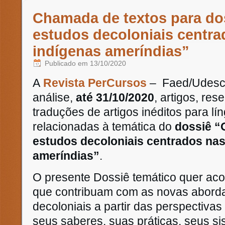
Chamada de textos para do
estudos decoloniais centrad
indígenas ameríndias”
Publicado em
13/10/2020
A
Revista
PerCursos
– Faed/Udes
análise,
até
31/10/2020
, artigos, res
traduções de artigos inéditos para l
relacionadas à temática do
dossiê “
estudos
decoloniais
centrados nas 
ameríndias”
.
O presente Dossiê temático quer acolh
que contribuam com as novas aborda
decoloniais a partir das perspectiva
seus saberes, suas práticas, seus si