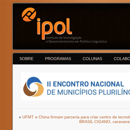
SOBRE
PROGRAMAS
COLUNAS
COLAB
«
UFMT e China firmam parceria para criar centro de tecnol
BRASIL CIGANO, caravanas 