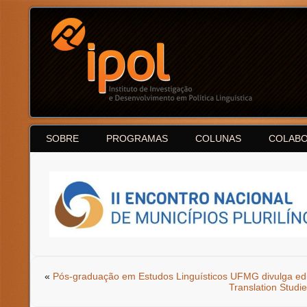
SOBRE
PROGRAMAS
COLUNAS
COLAB
«
Pós-graduação em Estudos Linguísticos UFMG divulga ed
Translation Studie