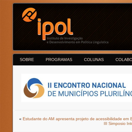
SOBRE
PROGRAMAS
COLUNAS
COLAB
«
Estudante do AM apresenta projeto de acessibilidade em B
III Simposio In