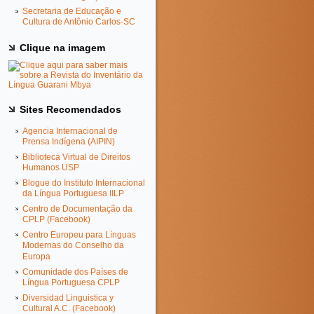
Secretaria de Educação e
Cultura de Antônio Carlos-SC
Clique na imagem
Sites Recomendados
Agencia Internacional de
Prensa Indígena (AIPIN)
Biblioteca Virtual de Direitos
Humanos USP
Blogue do Instituto Internacional
da Língua Portuguesa IILP
Centro de Documentação da
CPLP (Facebook)
Centro Europeu para Línguas
Modernas do Conselho da
Europa
Comunidade dos Países de
Língua Portuguesa CPLP
Diversidad Linguistica y
Cultural A.C. (Facebook)