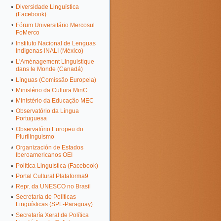
Diversidade Linguística
(Facebook)
Fórum Universitário Mercosul
FoMerco
Instituto Nacional de Lenguas
Indígenas INALI (México)
L'Aménagement Linguistique
dans le Monde (Canadá)
Línguas (Comissão Europeia)
Ministério da Cultura MinC
Ministério da Educação MEC
Observatório da Língua
Portuguesa
Observatório Europeu do
Plurilinguismo
Organización de Estados
Iberoamericanos OEI
Política Linguística (Facebook)
Portal Cultural Plataforma9
Repr. da UNESCO no Brasil
Secretaría de Políticas
Lingüísticas (SPL-Paraguay)
Secretaría Xeral de Política