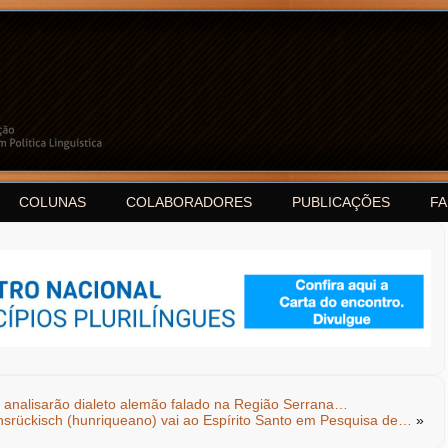
COLUNAS
COLABORADORES
PUBLICAÇÕES
F
 analisarão dialeto alemão falado na Região Serrana…
nsrückisch (hunriqueano) vai ao Espírito Santo em Pesquisa de…
»