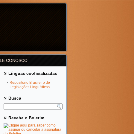
ALE CONOSCO
Línguas cooficializadas
Repositório Brasileiro de
Legislações Linguísticas
Busca
Receba o Boletim