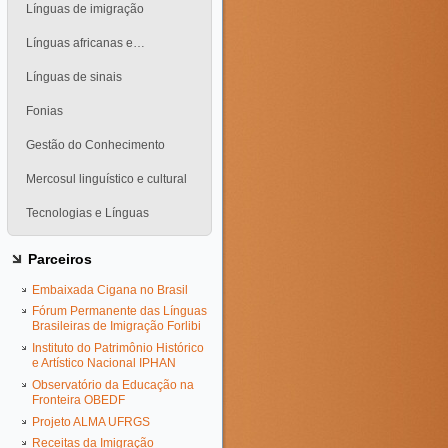
Línguas de imigração
Línguas africanas e…
Línguas de sinais
Fonias
Gestão do Conhecimento
Mercosul linguístico e cultural
Tecnologias e Línguas
Parceiros
Embaixada Cigana no Brasil
Fórum Permanente das Línguas
Brasileiras de Imigração Forlibi
Instituto do Patrimônio Histórico
e Artístico Nacional IPHAN
Observatório da Educação na
Fronteira OBEDF
Projeto ALMA UFRGS
Receitas da Imigração